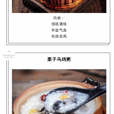
功效：
强筋通络
补益气血
化痰息风
栗子乌鸡粥