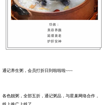
功效：
美容养颜
延缓衰老
护肝安神
通记养生粥，会员打折日到啦啦啦~~~
各色靓粥，全部五折，通记粥品，与
星巢网络
合作，
线上推广上线了