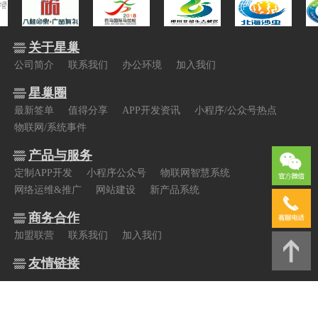
关于星巢
公司简介
联系我们
办公环境
加入我们
星巢圈
最新签单
值得分享
APP开发资讯
小程序/公众号热点
物联网/系统事件
产品与服务
定制APP开发
小程序公众号
物联网智慧系统
网络运维&推广
网站建设
新产品系统
商务合作
加盟联营
联系我们
加入我们
友情链接
Copyright © 2010-2065
广西星巢网络科技有限公司
All 版权所有
桂ICP备16004570号