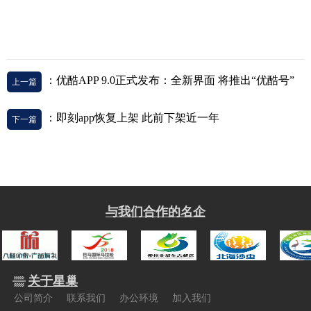
：优酷APP 9.0正式发布：全新界面 将推出“优酷号”
上一篇
：即刻app恢复上架 此前下架近一年
下一篇
与我们合作的名企
关于星巢
公司简介
联系我们
办公环境
加入我们