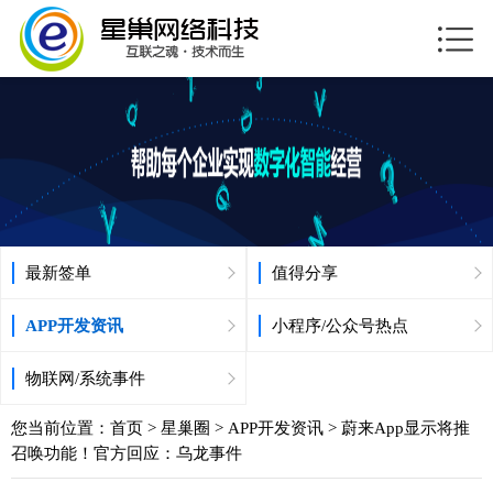
最新签单
值得分享
APP开发资讯
小程序/公众号热点
物联网/系统事件
您当前位置：
首页
>
星巢圈
>
APP开发资讯
> 蔚来App显示将推
召唤功能！官方回应：乌龙事件