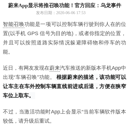
蔚来App显示将推召唤功能！官方回应：乌龙事件
发布日期：2020-06-06 17:53
智能召唤
功能是一项可以控制车辆行驶到你人在的位
置(以手机 GPS 信号为目的地)，或者你指定的位置，
并且可以按照道路实际情况躲避障碍物和停车的功
能。
近日，有网友发现在
蔚来
汽车推送的新版本手机App中
出现“车辆召唤”功能。
根据蔚来的描述，该功能可以
让车主在车外控制车辆直线前进或后退，方便在狭窄
车位上取车。
不过，当激活功能时App上会显示“当前车辆软件版本
较低，请升级后重试。