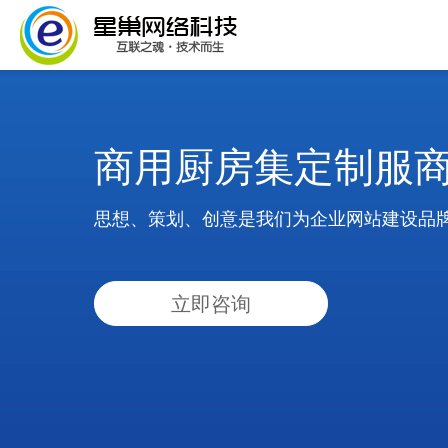
商用厨房集定制服
思想、策划、创意是我们为企业网站建设品
立即咨询