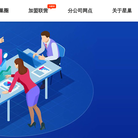
巢圈
加盟联营
分公司网点
关于星巢