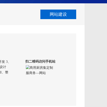
网站建设
扫二维码访问手机站
发 3、
o设计
加、整