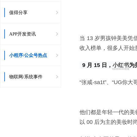
值得分享
APP开发资讯
当 13 岁男孩钟美美凭借模
收入榜单，很多人开始意
小程序/公众号热点
 9 月 15 日，
小红书
为
物联网/系统事件
“张咸-sa1t”、“UG
他们都是年轻一代的美
以 00 后为主的美妆