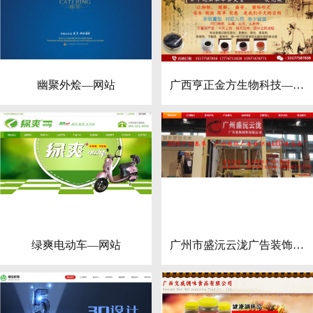
幽聚外烩—网站
广西亨正金方生物科技—网
站
绿爽电动车—网站
广州市盛沅云泷广告装饰材
料—网站